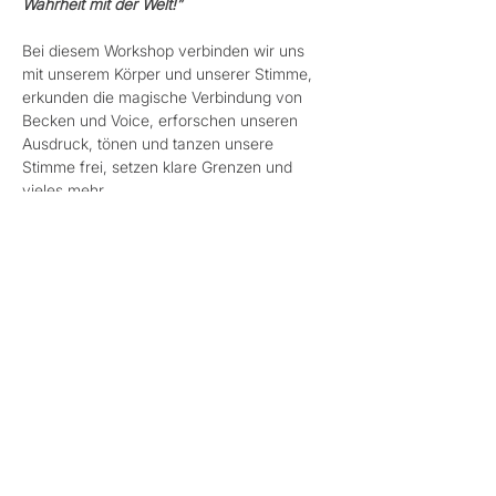
Wahrheit mit der Welt!”
Bei diesem Workshop verbinden wir uns 
mit unserem Körper und unserer Stimme, 
erkunden die magische Verbindung von 
Becken und Voice, erforschen unseren 
Ausdruck, tönen und tanzen unsere 
Stimme frei, setzen klare Grenzen und 
vieles mehr. 
ENERGIEAUSGLEICH:
 € 88,-
Anmeldung unter 0664 5302498 oder 
hallo@wortwunderwelt.com
Mehr anzeigen
Diese Veranstaltung teilen