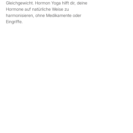
Gleichgewicht. Hormon Yoga hilft dir, deine 
Hormone auf natürliche Weise zu 
harmonisieren, ohne Medikamente oder 
Eingriffe. 
Besonders wertvoll bei: 
- Zyklusstörungen & PMS 
- ⁠Kinderwunsch 
Mehr anzeigen
Diese Veranstaltung teilen
Datenschutz
Cookies
AGB
Impressum
©2024. rosa&rot - Raum für Frauen. Erstellt mit
Wix.com