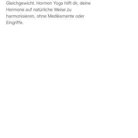
Gleichgewicht. Hormon Yoga hilft dir, deine 
Hormone auf natürliche Weise zu 
harmonisieren, ohne Medikamente oder 
Eingriffe. 
Besonders wertvoll bei: 
- Zyklusstörungen & PMS 
- ⁠Kinderwunsch 
Mehr anzeigen
Diese Veranstaltung teilen
Datenschutz
Cookies
AGB
Impressum
©2024. rosa&rot - Raum für Frauen. Erstellt mit
Wix.com