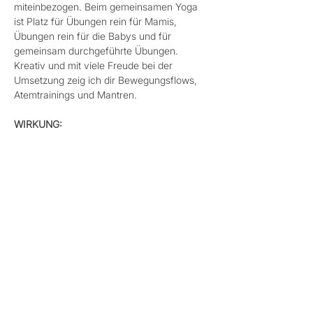
miteinbezogen. Beim gemeinsamen Yoga 
ist Platz für Übungen rein für Mamis, 
Übungen rein für die Babys und für 
gemeinsam durchgeführte Übungen. 
Kreativ und mit viele Freude bei der 
Umsetzung zeig ich dir Bewegungsflows, 
Atemtrainings und Mantren.
WIRKUNG:
• Festigung des Selbstvertrauens und 
sanftes Hineinwachsen ins Mami-sein
• Zeit, sich gegenseitig kennenzulernen 
und zu verstehen, welche Bedürfnisse das 
eigene Kind hat (Stärkung der Mutter-Kind-
Bindung)
Mehr anzeigen