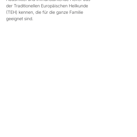
der Traditionellen Europäischen Heilkunde 
(TEH) kennen, die für die ganze Familie 
geeignet sind.
Gut gerüstet in die kalte Jahreszeit.
Hausmittelchen für die ganze Familie - 
vom Kleinkind bis zur Oma!
Mehr anzeigen
Diese Veranstaltung teilen
Datenschutz
Cookies
AGB
Impressum
©2024. rosa&rot - Raum für Frauen. Erstellt mit
Wix.com