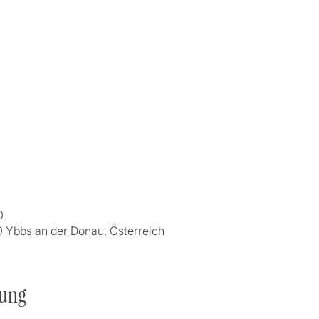
0
0 Ybbs an der Donau, Österreich
tung