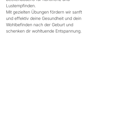
Lustempfinden.
Mit gezielten Übungen fördern wir sanft 
und effektiv deine Gesundheit und dein 
Wohlbefinden nach der Geburt und 
schenken dir wohltuende Entspannung.
ENERGIEAUSGLEICH:
6 Einheiten, € 128,-
Anmeldung bitte unter 0660/32 79 001 
oder 
eder.annemarie@outlook.com
Mehr anzeigen
Diese Veranstaltung teilen