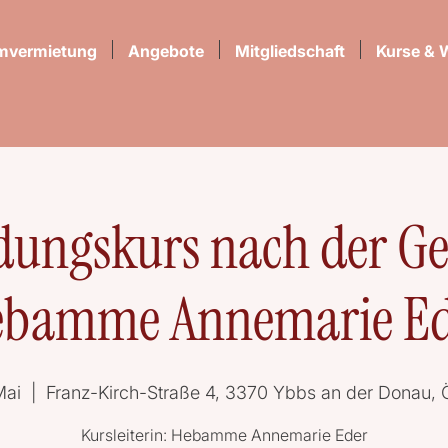
mvermietung
Angebote
Mitgliedschaft
Kurse & 
dungskurs nach der Ge
ebamme Annemarie Ed
Mai
  |  
Franz-Kirch-Straße 4, 3370 Ybbs an der Donau, Ö
Kursleiterin: Hebamme Annemarie Eder