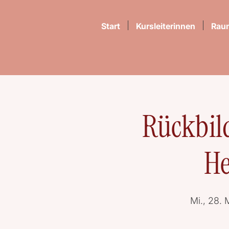
Start
Kursleiterinnen
Rau
Rückbil
H
Mi., 28. 