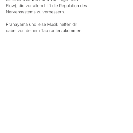
Flow), die vor allem hilft die Regulation des 
Nervensystems zu verbessern.
Pranayama und leise Musik helfen dir 
dabei von deinem Tag runterzukommen.
Die Energie von Kerzen, Räucherduft und 
Kristallen komplementieren das Erlebnis.
Kosten: freiwillige Spende 
Mehr anzeigen
Diese Veranstaltung teilen