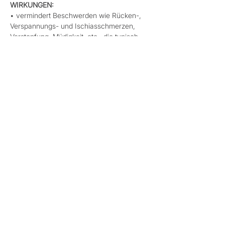
WIRKUNGEN: 
• vermindert Beschwerden wie Rücken-, 
Verspannungs- und Ischiasschmerzen, 
Verstopfung, Müdigkeit, etc., die typisch 
bei Schwangeschaften sind
• beugt Venenproblemen und Ödemen vor 
oder vermindert diese 
Mehr anzeigen
Diese Veranstaltung teilen
Datenschutz
Cookies
AGB
Impressum
©2024. rosa&rot - Raum für Frauen. Erstellt mit
Wix.com