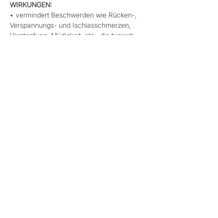
WIRKUNGEN: 
• vermindert Beschwerden wie Rücken-, 
Verspannungs- und Ischiasschmerzen, 
Verstopfung, Müdigkeit, etc., die typisch 
bei Schwangerschaften sind
• beugt Venenproblemen und Ödemen vor 
oder vermindert diese 
Mehr anzeigen
Diese Veranstaltung teilen
Datenschutz
Cookies
AGB
Impressum
©2024. rosa&rot - Raum für Frauen. Erstellt mit
Wix.com