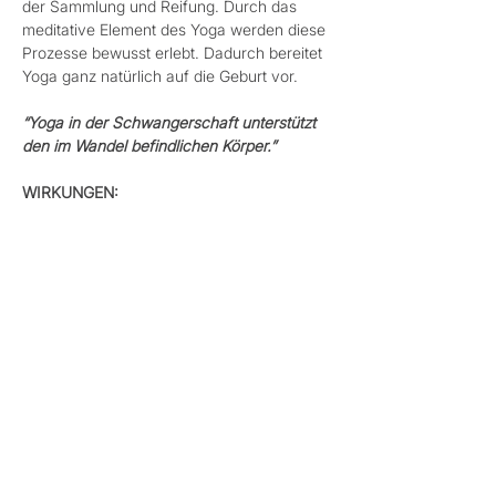
der Sammlung und Reifung. Durch das 
meditative Element des Yoga werden diese 
Prozesse bewusst erlebt. Dadurch bereitet 
Yoga ganz natürlich auf die Geburt vor.
“Yoga in der Schwangerschaft unterstützt 
den im Wandel befindlichen Körper.”
WIRKUNGEN: 
• vermindert Beschwerden wie Rücken-, 
Verspannungs- und Ischiasschmerzen, 
Verstopfung, Müdigkeit, etc., die typisch 
bei Schwangerschaften sind
• beugt Venenproblemen und Ödemen vor 
oder vermindert diese 
Mehr anzeigen