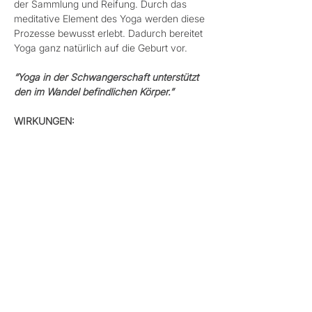
der Sammlung und Reifung. Durch das 
meditative Element des Yoga werden diese 
Prozesse bewusst erlebt. Dadurch bereitet 
Yoga ganz natürlich auf die Geburt vor.
“Yoga in der Schwangerschaft unterstützt 
den im Wandel befindlichen Körper.”
WIRKUNGEN: 
• vermindert Beschwerden wie Rücken-, 
Verspannungs- und Ischiasschmerzen, 
Verstopfung, Müdigkeit, etc., die typisch 
bei Schwangerschaften sind
• beugt Venenproblemen und Ödemen vor 
oder vermindert diese 
Mehr anzeigen