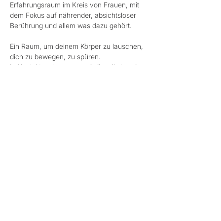
Erfahrungsraum im Kreis von Frauen, mit 
dem Fokus auf nährender, absichtsloser 
Berührung und allem was dazu gehört. 
Ein Raum, um deinem Körper zu lauschen, 
dich zu bewegen, zu spüren. 
In Kontakt zu kommen, mit dir selbst und 
mit anderen Frauen.
Einander absichtslos begegnen und 
berühren, gehalten, genährt und getragen 
sein.
Mehr anzeigen
Diese Veranstaltung teilen