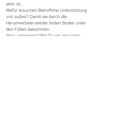
aktiv ist.
Wofür brauchen Betroffene Unterstützung 
von außen? Damit sie durch die 
Herumwirbelei wieder festen Boden unter 
den Füßen bekommen.
Wozu erkennen? Weil Du ein gesundes 
Umfeld & ein gutes Leben verdienst!
Wie? Durch eine Mischung aus 
theoretischem Wissen, einem Vortrag + 
persönlichem
Mehr anzeigen
Diese Veranstaltung teilen