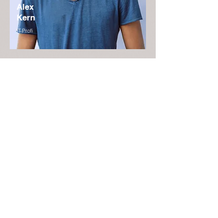
Alex
Kern
IT-Profi
Hier kannst du dich und deinen beruflichen
Werdegang vorstellen.